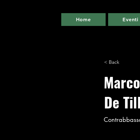
Home
Eventi
< Back
Marco
De Til
Contrabbass