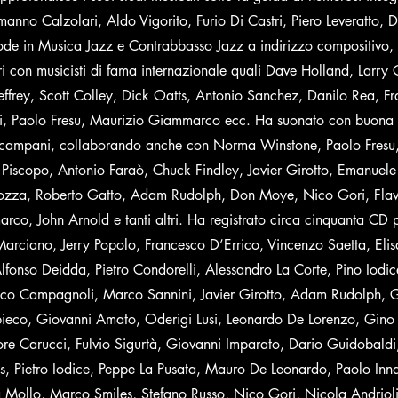
manno Calzolari, Aldo Vigorito, Furio Di Castri, Piero Leveratto, 
de in Musica Jazz e Contrabbasso Jazz a indirizzo compositivo,
i con musicisti di fama internazionale quali Dave Holland, Larry 
ffrey, Scott Colley, Dick Oatts, Antonio Sanchez, Danilo Rea, F
zi, Paolo Fresu, Maurizio Giammarco ecc. Ha suonato con buona 
zz campani, collaborando anche con Norma Winstone, Paolo Fresu
e Piscopo, Antonio Faraò, Chuck Findley, Javier Girotto, Emanuele
ozza, Roberto Gatto, Adam Rudolph, Don Moye, Nico Gori, Flavi
co, John Arnold e tanti altri. Ha registrato circa cinquanta CD p
Marciano, Jerry Popolo, Francesco D’Errico, Vincenzo Saetta, Elis
lfonso Deidda, Pietro Condorelli, Alessandro La Corte, Pino Iodic
nco Campagnoli, Marco Sannini, Javier Girotto, Adam Rudolph, 
ieco, Giovanni Amato, Oderigi Lusi, Leonardo De Lorenzo, Gino 
re Carucci, Fulvio Sigurtà, Giovanni Imparato, Dario Guidobaldi
, Pietro Iodice, Peppe La Pusata, Mauro De Leonardo, Paolo Inn
a Mollo, Marco Smiles, Stefano Russo, Nico Gori, Nicola Andrioli