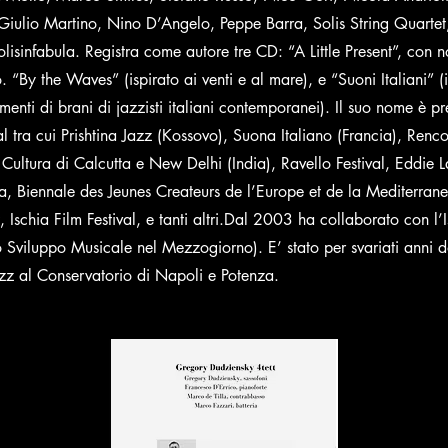
Giulio Martino, Nino D’Angelo, Peppe Barra, Solis String Quartet
isinfabula. Registra come autore tre CD: “A Little Present”, con n
o. “By the Waves” (ispirato ai venti e al mare), e “Suoni Italiani” (
menti di brani di jazzisti italiani contemporanei). Il suo nome è pr
al tra cui Prishtina Jazz (Kossovo), Suona Italiano (Francia), Ren
 di Cultura di Calcutta e New Delhi (India), Ravello Festival, Eddie 
a, Biennale des Jeunes Createurs de l’Europe et de la Mediterran
 Ischia Film Festival, e tanti altri.Dal 2003 ha collaborato con l’I
 Sviluppo Musicale nel Mezzogiorno). E’ stato per svariati anni d
z al Conservatorio di Napoli e Potenza.