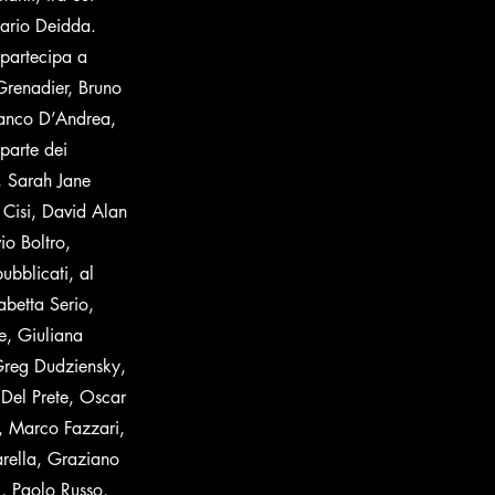
Dario Deidda.
 partecipa a
Grenadier, Bruno
ranco D’Andrea,
parte dei
, Sarah Jane
 Cisi, David Alan
o Boltro,
ubblicati, al
abetta Serio,
e, Giuliana
Greg Dudziensky,
Del Prete, Oscar
, Marco Fazzari,
arella, Graziano
, Paolo Russo,