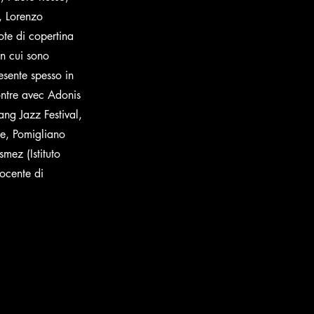
, Lorenzo
ote di copertina
in cui sono
esente spesso in
contre avec Adonis
Lang Jazz Festival,
ee, Pomigliano
smez (Istituto
ocente di