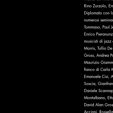
Rino Zurzolo, Er
Diplomato con lo
numerosi seminar
Tommaso, Paul Je
Enrico Pieranun
musicisti di ja
Morris, Tullio D
Gross, Andrea P
Maurizio Giammar
fianco di Carla 
Emanuele Cisi, A
Soscia, Gianfra
Daniele Scannap
Montalbano, Etto
David Alan Gross
Accinni, Rossell