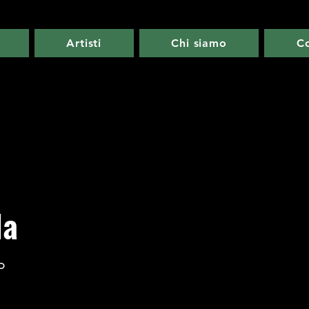
Artisti
Chi siamo
Co
la
o